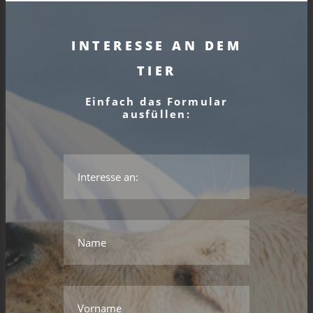
INTERESSE AN DEM
TIER
Einfach das Formular
ausfüllen:
*Das ist kein gültiger Name.
*Dieses Feld wird benötigt.
Name
*Das ist kein gültiger Name.
*Dieses Feld wird benötigt.
Vorname