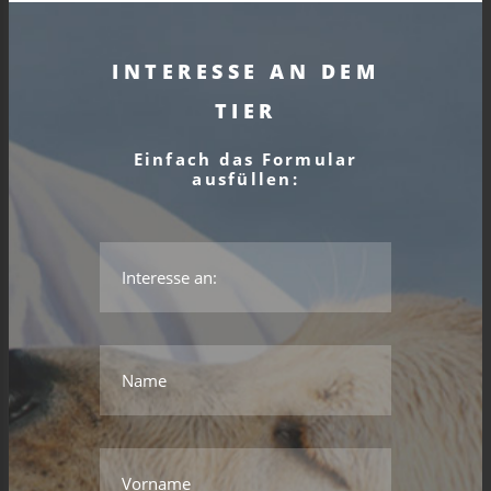
INTERESSE AN DEM
TIER
Einfach das Formular
ausfüllen:
*Das ist kein gültiger Name.
*Dieses Feld wird benötigt.
Name
*Das ist kein gültiger Name.
*Dieses Feld wird benötigt.
Vorname