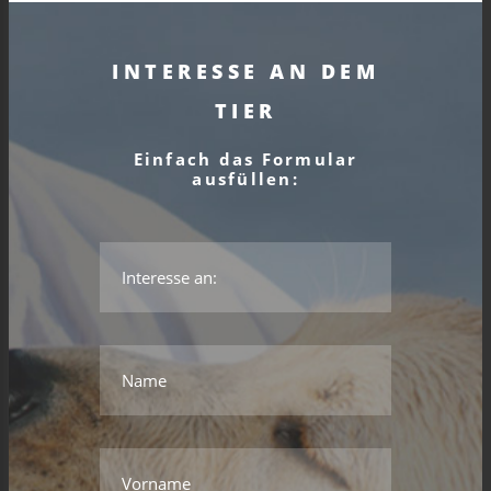
INTERESSE AN DEM
TIER
Einfach das Formular
ausfüllen:
*Das ist kein gültiger Name.
*Dieses Feld wird benötigt.
Name
*Das ist kein gültiger Name.
*Dieses Feld wird benötigt.
Vorname