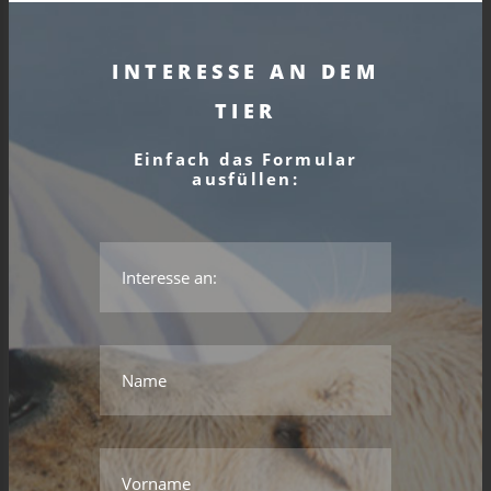
INTERESSE AN DEM
TIER
Einfach das Formular
ausfüllen:
*Das ist kein gültiger Name.
*Dieses Feld wird benötigt.
Name
*Das ist kein gültiger Name.
*Dieses Feld wird benötigt.
Vorname