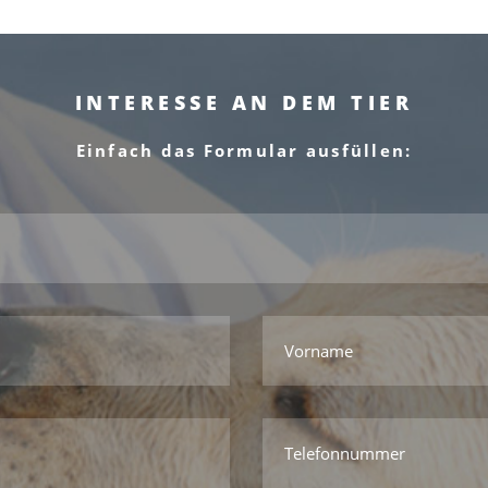
INTERESSE AN DEM TIER
Einfach das Formular ausfüllen:
*Das ist kein gültiger Name.
*Dieses Feld wird benötigt.
Vorname
*Das ist keine gültige E-mail.
*Dieses Feld wird benötigt.
Telefonnummer