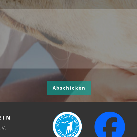
Abschicken
EIN
.V.