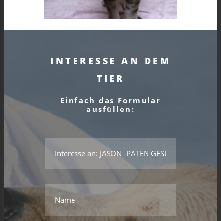
INTERESSE AN DEM
TIER
Einfach das Formular
ausfüllen:
*Das ist kein gültiger Name.
*Dieses Feld wird benötigt.
Name