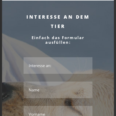
INTERESSE AN DEM
TIER
Einfach das Formular
ausfüllen:
*Das ist kein gültiger Name.
*Dieses Feld wird benötigt.
Name
*Das ist kein gültiger Name.
*Dieses Feld wird benötigt.
Vorname