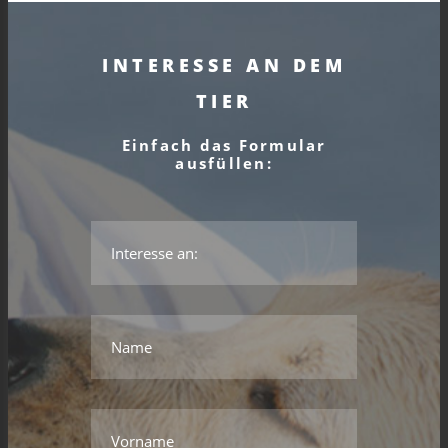
INTERESSE AN DEM
TIER
Einfach das Formular
ausfüllen:
*Das ist kein gültiger Name.
*Dieses Feld wird benötigt.
Name
*Das ist kein gültiger Name.
*Dieses Feld wird benötigt.
Vorname