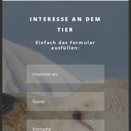
INTERESSE AN DEM
TIER
Einfach das Formular
ausfüllen:
*Das ist kein gültiger Name.
*Dieses Feld wird benötigt.
Name
*Das ist kein gültiger Name.
*Dieses Feld wird benötigt.
Vorname