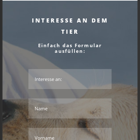
INTERESSE AN DEM
TIER
Einfach das Formular
ausfüllen:
*Das ist kein gültiger Name.
*Dieses Feld wird benötigt.
Name
*Das ist kein gültiger Name.
*Dieses Feld wird benötigt.
Vorname