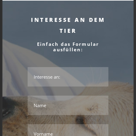
INTERESSE AN DEM
TIER
Einfach das Formular
ausfüllen:
*Das ist kein gültiger Name.
*Dieses Feld wird benötigt.
Name
*Das ist kein gültiger Name.
*Dieses Feld wird benötigt.
Vorname